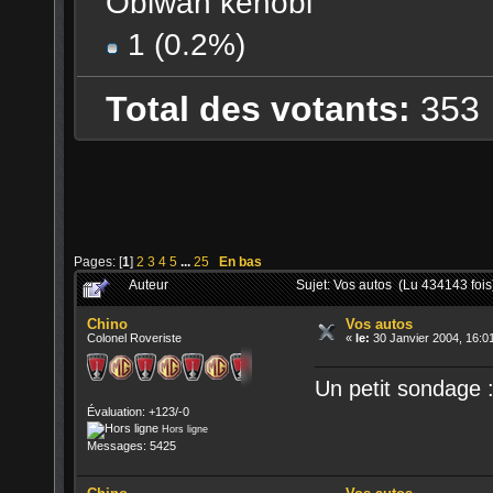
Obiwan kenobi
1 (0.2%)
Total des votants:
353
Pages: [
1
]
2
3
4
5
...
25
En bas
Auteur
Sujet: Vos autos (Lu 434143 fois
Chino
Vos autos
Colonel Roveriste
«
le:
30 Janvier 2004, 16:0
Un petit sondage :
Évaluation: +123/-0
Hors ligne
Messages: 5425