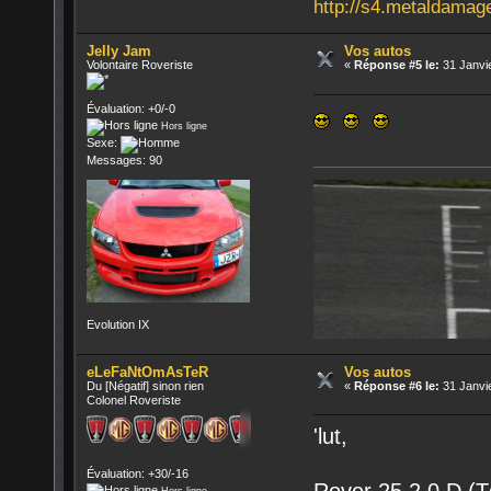
http://s4.metaldamag
Jelly Jam
Vos autos
Volontaire Roveriste
«
Réponse #5 le:
31 Janvie
Évaluation: +0/-0
Hors ligne
Sexe:
Messages: 90
Evolution IX
eLeFaNtOmAsTeR
Vos autos
Du [Négatif] sinon rien
«
Réponse #6 le:
31 Janvie
Colonel Roveriste
'lut,
Évaluation: +30/-16
Rover 25 2.0 D (Td