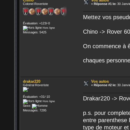
Chino
Vos autos
Colonel Roveriste
«
Réponse #1 le:
30 Janvie
Mettez vos pseudo
Évaluation: +123/-0
Hors ligne
Chino -> Rover 6
Messages: 5425
On commence à êt
chaques personnes
drakar220
Vos autos
Général Roveriste
«
Réponse #2 le:
30 Janvie
Évaluation: +31/-10
Drakar220 -> Rov
Hors ligne
Sexe:
Messages: 7295
p.s. pour complet
entre parenthese 
type de moteur et