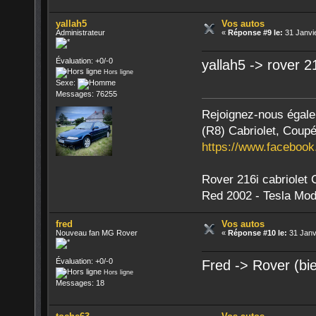
yallah5
Vos autos
Administrateur
«
Réponse #9 le:
31 Janvie
Évaluation: +0/-0
yallah5 -> rover 2
Hors ligne
Sexe:
Messages: 76255
Rejoignez-nous égal
(R8) Cabriolet, Coupé
https://www.faceboo
Rover 216i cabriolet
Red 2002 - Tesla Mod
fred
Vos autos
Nouveau fan MG Rover
«
Réponse #10 le:
31 Janv
Évaluation: +0/-0
Fred -> Rover (b
Hors ligne
Messages: 18