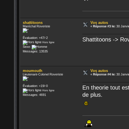
shattitoons
Vos autos
Maréchal Roveriste
«
Réponse #3 le:
30 Janvie
Évaluation: +47/-2
Shattitoons -> Ro
Hors ligne
Sexe:
Messages: 13535
moumouth
Vos autos
Lieutenant-Colonel Roveriste
«
Réponse #4 le:
30 Janvie
Évaluation: +19/-0
En theorie tout es
Hors ligne
de plus.
Messages: 4691