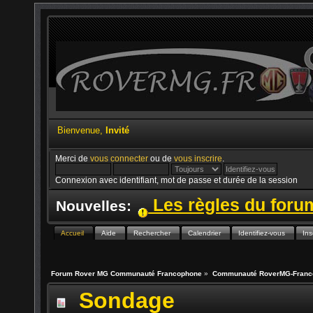
Bienvenue,
Invité
Merci de
vous connecter
ou de
vous inscrire
.
Connexion avec identifiant, mot de passe et durée de la session
Les règles du for
Nouvelles:
Accueil
Aide
Rechercher
Calendrier
Identifiez-vous
Ins
Forum Rover MG Communauté Francophone
»
Communauté RoverMG-Franc
Sondage