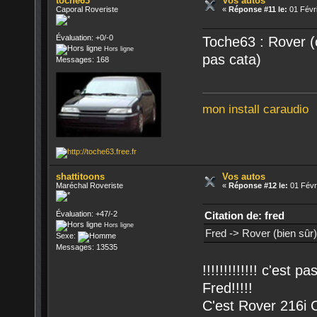
toche63
Vos autos
Caporal Roveriste
«
Réponse #11 le:
01 Févri
Évaluation: +0/-0
Toche63 : Rover 
Hors ligne
pas cata)
Messages: 168
mon install caraudio
shattitoons
Vos autos
Maréchal Roveriste
«
Réponse #12 le:
01 Févri
Citation de: fred
Évaluation: +47/-2
Hors ligne
Fred -> Rover (bien s
Sexe:
Messages: 13535
!!!!!!!!!!!!! c'est
Fred!!!!!
C'est Rover 216i C