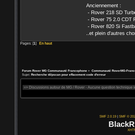
Anciennement :
- Rover 218 SD Turb
- Rover 75 2.0 CDT 
- Rover 820 Si Fastb
..et plein d'autres ch
Pages: [
1
]
En haut
Forum Rover MG Communauté Francophone
»
Communauté RoverMG-Franc
Sujet:
Recherche t4/pscan pour effacement code d'erreur
SMF 2.0.19
|
SMF © 20
BlackR
XHT