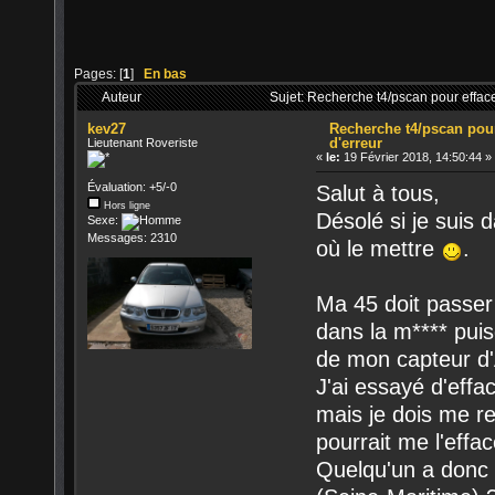
Pages: [
1
]
En bas
Auteur
Sujet: Recherche t4/pscan pour effac
kev27
Recherche t4/pscan pou
d'erreur
Lieutenant Roveriste
«
le:
19 Février 2018, 14:50:44 »
Évaluation: +5/-0
Salut à tous,
Hors ligne
Désolé si je suis 
Sexe:
Messages: 2310
où le mettre
.
Ma 45 doit passer 
dans la m**** puis
de mon capteur d'
J'ai essayé d'effac
mais je dois me re
pourrait me l'effac
Quelqu'un a donc