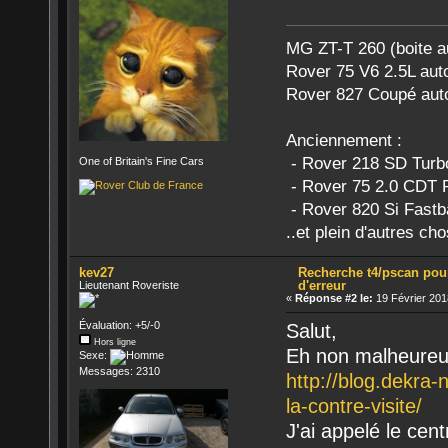
MG ZT-T 260 (boite a
Rover 75 V6 2.5L aut
Rover 827 Coupé aut
Anciennement :
- Rover 218 SD Turb
One of Britain's Fine Cars
- Rover 75 2.0 CDT 
- Rover 820 Si Fastb
..et plein d'autres ch
kev27
Recherche t4/pscan pou
d'erreur
Lieutenant Roveriste
«
Réponse #2 le:
19 Février 201
Évaluation: +5/-0
Salut,
Hors ligne
Eh non malheure
Sexe:
Messages: 2310
http://blog.dekra-
la-contre-visite/
J'ai appelé le cen