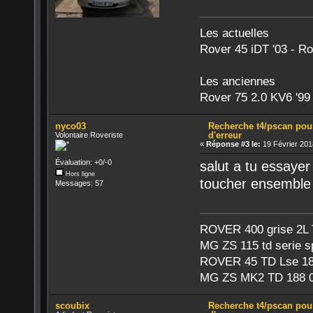
Les actuelles
Rover 45 iDT '03 - R
Les anciennes
Rover 75 2.0 KV6 '99 
nyco03
Recherche t4/pscan pou
d'erreur
Volontaire Roveriste
«
Réponse #3 le:
19 Février 201
Évaluation: +0/-0
salut a tu essayer
Hors ligne
toucher ensemble
Messages: 57
ROVER 400 grise 2L 
MG ZS 115 td serie 
ROVER 45 TD Lse 1
MG ZS MK2 TD 188 0
scoubix
Recherche t4/pscan pou