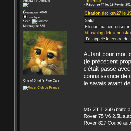
d'erreur
Adjudant Roveriste
«
Réponse #4 le:
19 Février 201
Citation de: kev27 le 1
Évaluation: +0/-0
Hors ligne
Salut,
Sexe:
Eh non malheureuseme
Messages: 855
http://blog.dekra-norisk
J'ai appelé le centre de
Autant pour moi, 
(le précédent prop
c'était passé avec
connaissance de ca
One of Britain's Fine Cars
le savais avant de 
MG ZT-T 260 (boite a
Rover 75 V6 2.5L aut
Rover 827 Coupé aut