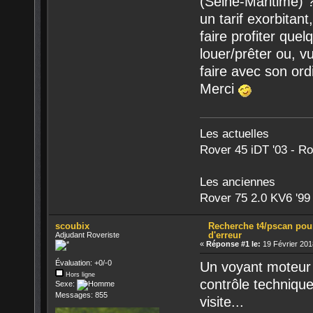
(Seine-Maritime) 
un tarif exorbitant,
faire profiter que
louer/prêter ou, v
faire avec son ordi
Merci
Les actuelles
Rover 45 iDT '03 - R
Les anciennes
Rover 75 2.0 KV6 '99 
scoubix
Recherche t4/pscan pou
d'erreur
Adjudant Roveriste
«
Réponse #1 le:
19 Février 201
Évaluation: +0/-0
Un voyant moteur 
Hors ligne
contrôle technique
Sexe:
Messages: 855
visite...